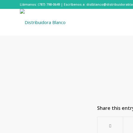
Llámanos: (787) 798-0649 | Escríbenos a: distblanco@distribuidorab
Share this entr