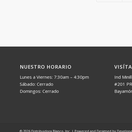
NUESTRO HORARIO
VISÍT
Lunes a Viernes: 7:30am – 4:30pm
Ind Minil
Sábado: Cerrado
#201 PR
Domingos: Cerrado
Bayamó
© 2026 Distribuidora Blanco, Inc. | Powered and Designed by
Developer