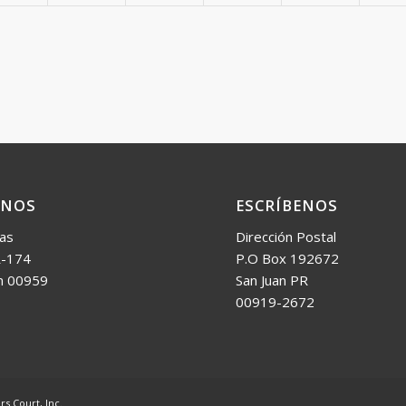
ANOS
ESCRÍBENOS
las
Dirección Postal
-174
P.O Box 192672
n 00959
San Juan PR
00919-2672
s Court, Inc.