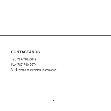
CONTÁCTANOS
Tel: 787-798-0649
Fax:787-740-5674
Mail:
distblanco@distribuidorablanco.com