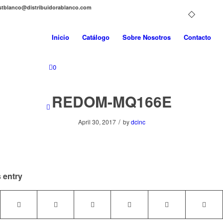
distblanco@distribuidorablanco.com
Inicio
Catálogo
Sobre Nosotros
Contacto
0
REDOM-MQ166E
/
April 30, 2017
by
dcinc
 entry