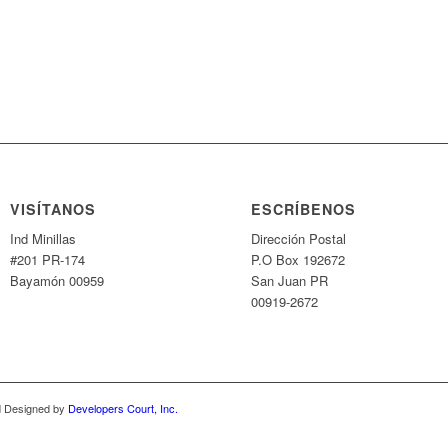
VISÍTANOS
ESCRÍBENOS
Ind Minillas
Dirección Postal
#201 PR-174
P.O Box 192672
Bayamón 00959
San Juan PR
00919-2672
nd Designed by
Developers Court, Inc.