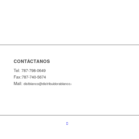
CONTÁCTANOS
Tel: 787-798-0649
Fax:787-740-5674
Mail:
distblanco@distribuidorablanco.com