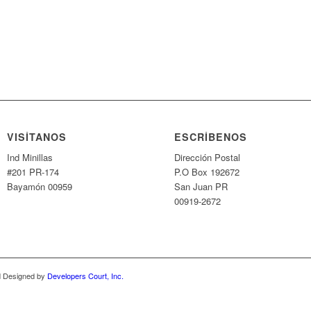
VISÍTANOS
ESCRÍBENOS
Ind Minillas
Dirección Postal
#201 PR-174
P.O Box 192672
Bayamón 00959
San Juan PR
00919-2672
nd Designed by
Developers Court, Inc.