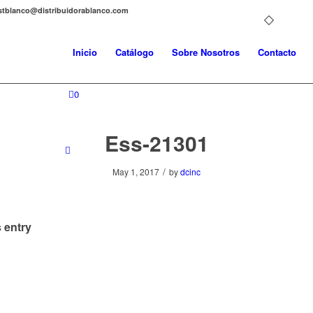
distblanco@distribuidorablanco.com
Inicio
Catálogo
Sobre Nosotros
Contacto
0
Ess-21301
/
May 1, 2017
by
dcinc
 entry