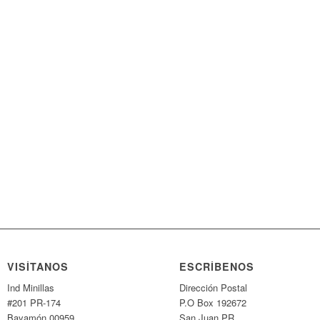
VISÍTANOS
ESCRÍBENOS
Ind Minillas
Dirección Postal
#201 PR-174
P.O Box 192672
Bayamón 00959
San Juan PR