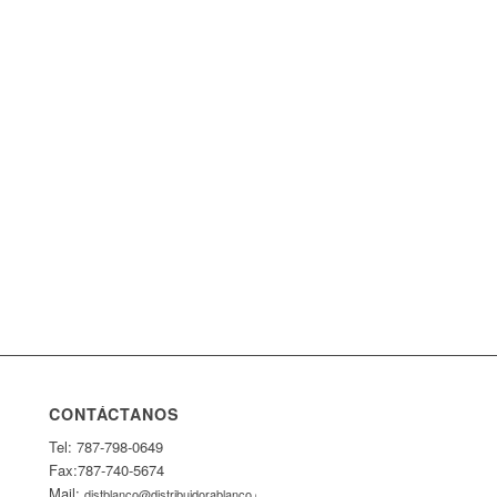
CONTÁCTANOS
Tel: 787-798-0649
Fax:787-740-5674
Mail:
distblanco@distribuidorablanco.com