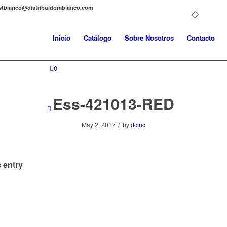
distblanco@distribuidorablanco.com
Inicio
Catálogo
Sobre Nosotros
Contacto
0
Ess-421013-RED
/
May 2, 2017
by
dcinc
 entry