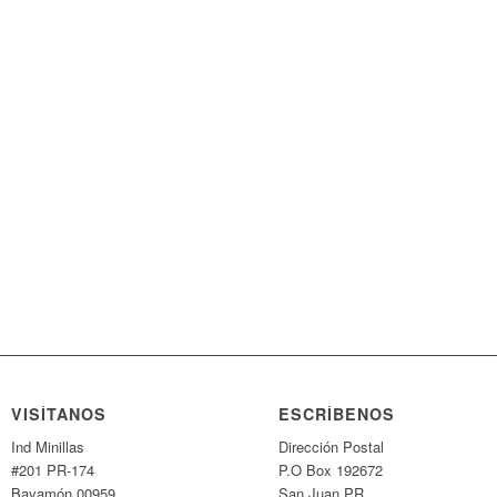
VISÍTANOS
ESCRÍBENOS
Ind Minillas
Dirección Postal
#201 PR-174
P.O Box 192672
Bayamón 00959
San Juan PR