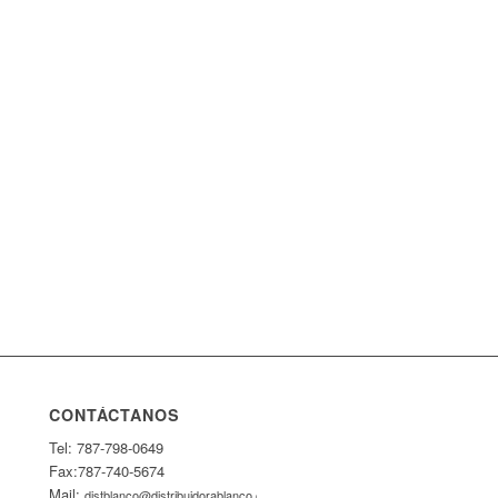
CONTÁCTANOS
Tel: 787-798-0649
Fax:787-740-5674
Mail:
distblanco@distribuidorablanco.com