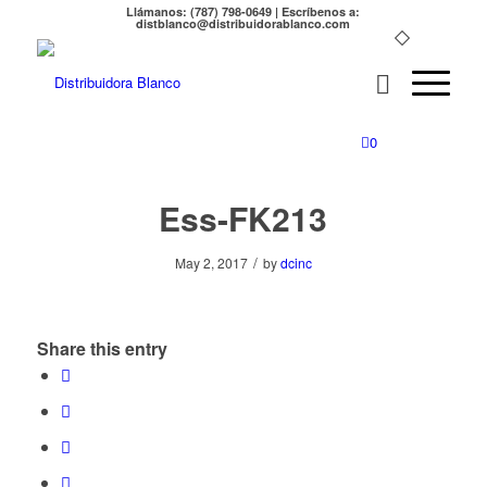
Llámanos: (787) 798-0649 | Escríbenos a:
distblanco@distribuidorablanco.com
0
Ess-FK213
/
May 2, 2017
by
dcinc
Share this entry