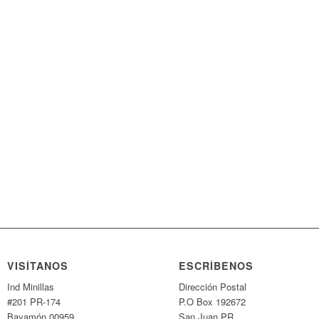
VISÍTANOS
ESCRÍBENOS
Ind Minillas
Dirección Postal
#201 PR-174
P.O Box 192672
Bayamón 00959
San Juan PR