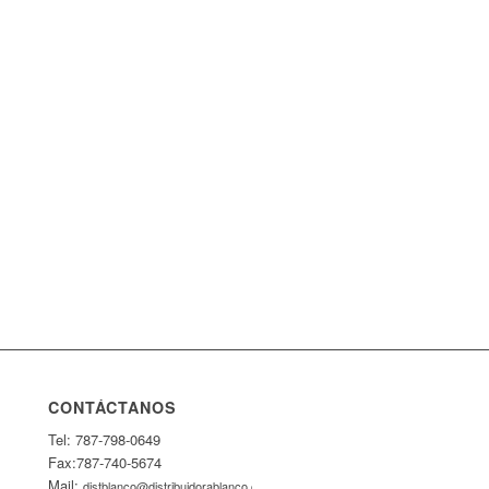
CONTÁCTANOS
Tel: 787-798-0649
Fax:787-740-5674
Mail:
distblanco@distribuidorablanco.com