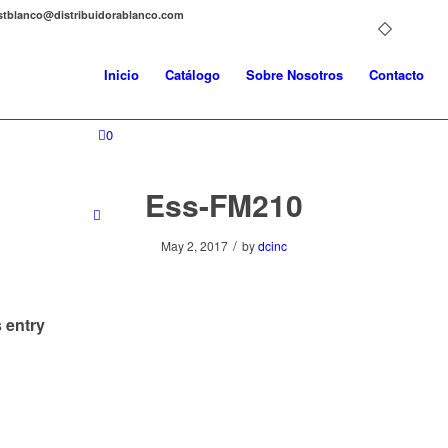
distblanco@distribuidorablanco.com
Inicio
Catálogo
Sobre Nosotros
Contacto
0
Ess-FM210
/
May 2, 2017
by
dcinc
 entry