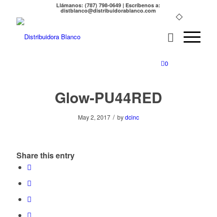
Llámanos: (787) 798-0649 | Escríbenos a:
distblanco@distribuidorablanco.com
0
Glow-PU44RED
/
May 2, 2017
by
dcinc
Share this entry