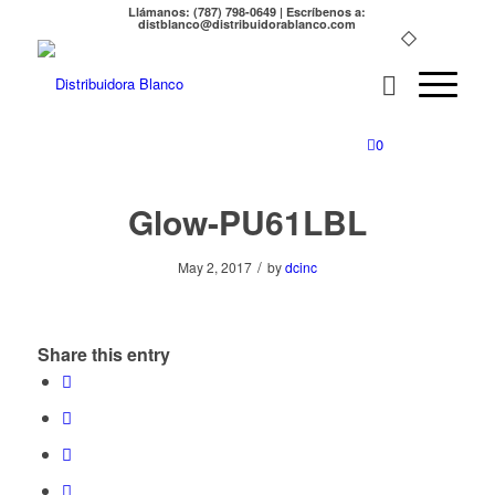
Llámanos: (787) 798-0649 | Escríbenos a:
distblanco@distribuidorablanco.com
0
Glow-PU61LBL
/
May 2, 2017
by
dcinc
Share this entry