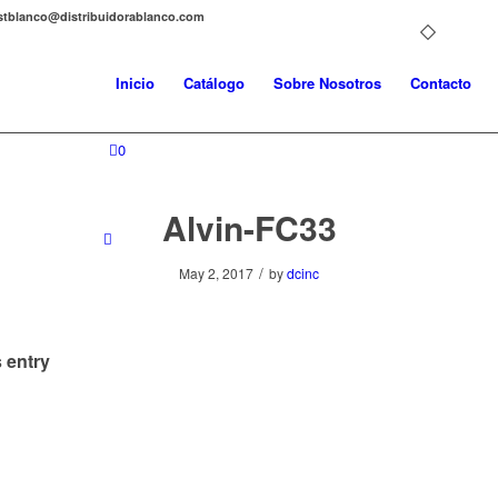
distblanco@distribuidorablanco.com
Inicio
Catálogo
Sobre Nosotros
Contacto
0
Alvin-FC33
/
May 2, 2017
by
dcinc
 entry