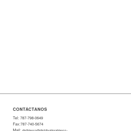
CONTÁCTANOS
Tel: 787-798-0649
Fax:787-740-5674
Mail:
distblanco@distribuidorablanco.com