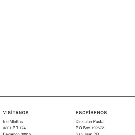
VISÍTANOS
ESCRÍBENOS
Ind Minillas
Dirección Postal
#201 PR-174
P.O Box 192672
Bayamón 00959
San Juan PR