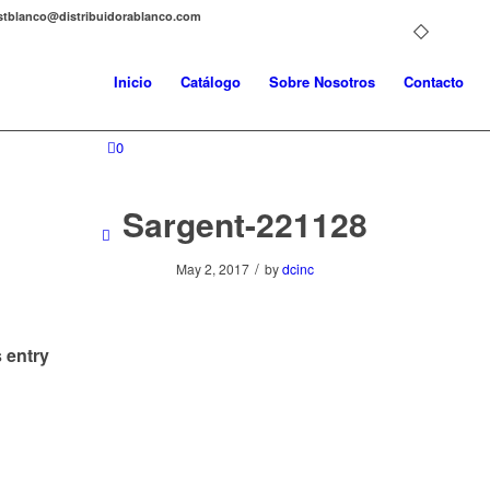
distblanco@distribuidorablanco.com
Inicio
Catálogo
Sobre Nosotros
Contacto
0
Sargent-221128
/
May 2, 2017
by
dcinc
 entry