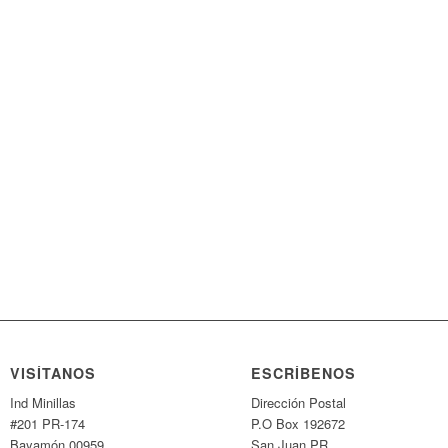
VISÍTANOS
ESCRÍBENOS
Ind Minillas
Dirección Postal
#201 PR-174
P.O Box 192672
Bayamón 00959
San Juan PR