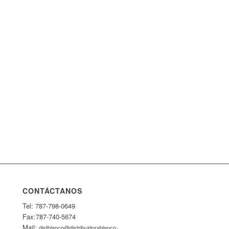
CONTÁCTANOS
Tel: 787-798-0649
Fax:787-740-5674
Mail:
distblanco@distribuidorablanco.com