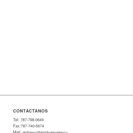
CONTÁCTANOS
Tel: 787-798-0649
Fax:787-740-5674
Mail:
distblanco@distribuidorablanco.com