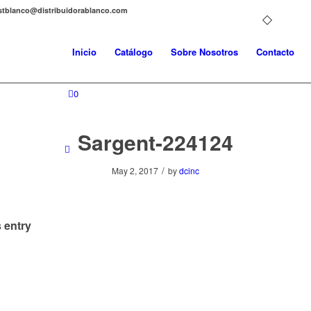
distblanco@distribuidorablanco.com
Inicio
Catálogo
Sobre Nosotros
Contacto
0
Sargent-224124
/
May 2, 2017
by
dcinc
 entry