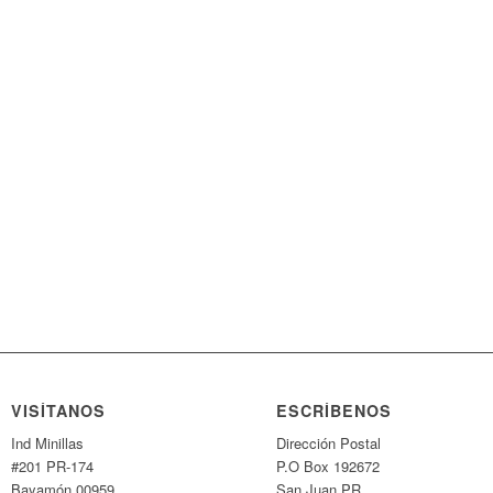
VISÍTANOS
ESCRÍBENOS
Ind Minillas
Dirección Postal
#201 PR-174
P.O Box 192672
Bayamón 00959
San Juan PR