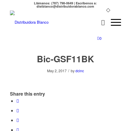
Llámanos: (787) 798-0649 | Escríbenos a:
distblanco@distribuidorablanco.com
0
Bic-GSF11BK
/
May 2, 2017
by
dcinc
Share this entry