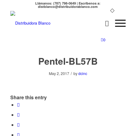
Llámanos: (787) 798-0649 | Escríbenos a:
distblanco@distribuidorablanco.com
0
Pentel-BL57B
/
May 2, 2017
by
dcinc
Share this entry