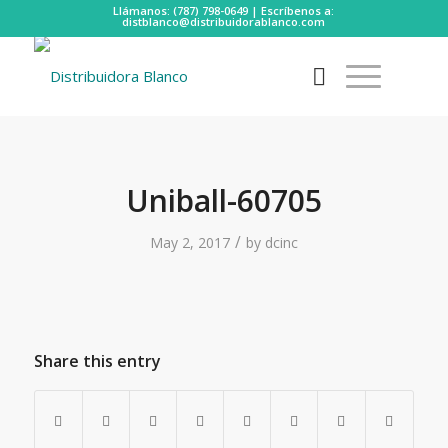
Llámanos: (787) 798-0649 | Escríbenos a:
distblanco@distribuidorablanco.com
Uniball-60705
/
May 2, 2017
by
dcinc
Share this entry