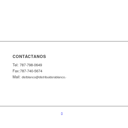
CONTÁCTANOS
Tel: 787-798-0649
Fax:787-740-5674
Mail:
distblanco@distribuidorablanco.com