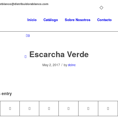
distblanco@distribuidorablanco.com
Inicio
Catálogo
Sobre Nosotros
Contacto
0
Escarcha Verde
/
May 2, 2017
by
dcinc
 entry