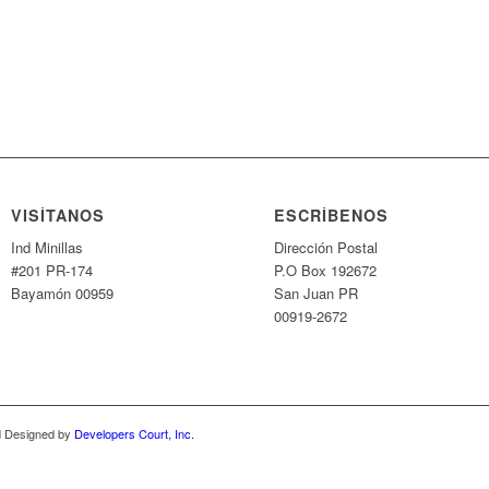
VISÍTANOS
ESCRÍBENOS
Ind Minillas
Dirección Postal
#201 PR-174
P.O Box 192672
Bayamón 00959
San Juan PR
00919-2672
nd Designed by
Developers Court, Inc.