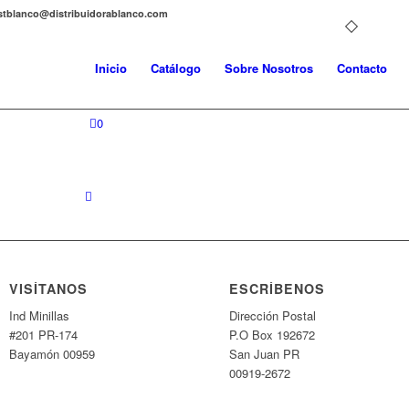
distblanco@distribuidorablanco.com
Inicio
Catálogo
Sobre Nosotros
Contacto
0
VISÍTANOS
ESCRÍBENOS
Ind Minillas
Dirección Postal
#201 PR-174
P.O Box 192672
Bayamón 00959
San Juan PR
00919-2672