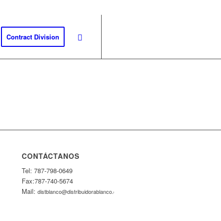
Contract Division
CONTÁCTANOS
Tel: 787-798-0649
Fax:787-740-5674
Mail:
distblanco@distribuidorablanco.com