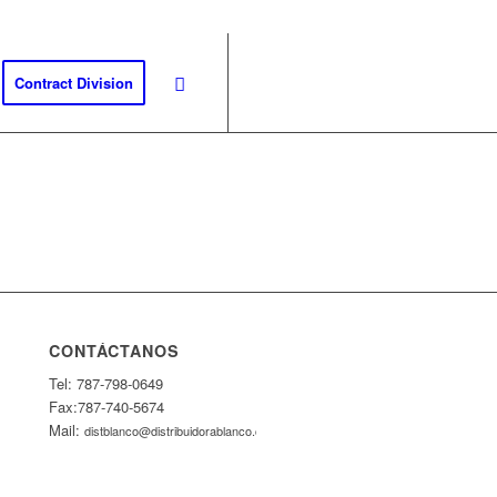
Contract Division
CONTÁCTANOS
Tel: 787-798-0649
Fax:787-740-5674
Mail:
distblanco@distribuidorablanco.com