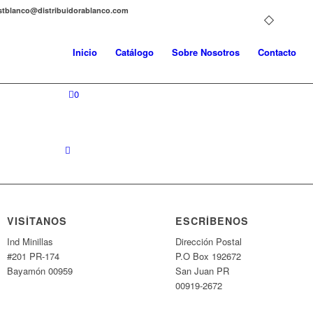
distblanco@distribuidorablanco.com
Inicio
Catálogo
Sobre Nosotros
Contacto
0
VISÍTANOS
ESCRÍBENOS
Ind Minillas
Dirección Postal
#201 PR-174
P.O Box 192672
Bayamón 00959
San Juan PR
00919-2672