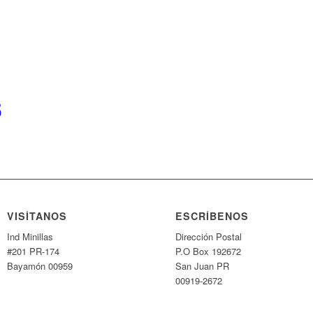
5
VISÍTANOS
ESCRÍBENOS
Ind Minillas
Dirección Postal
#201 PR-174
P.O Box 192672
Bayamón 00959
San Juan PR
00919-2672