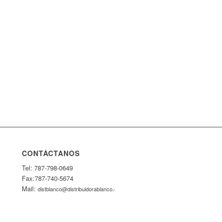
CONTÁCTANOS
Tel: 787-798-0649
Fax:787-740-5674
Mail:
distblanco@distribuidorablanco.com