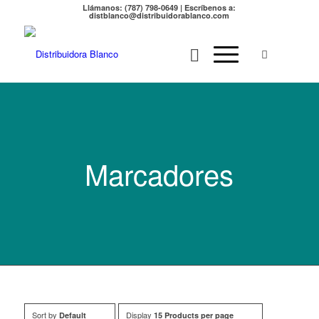
Llámanos: (787) 798-0649 | Escríbenos a:
distblanco@distribuidorablanco.com
Marcadores
Sort by
Display
Default
15 Products per page