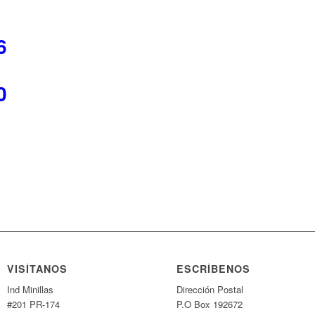
6
0
VISÍTANOS
ESCRÍBENOS
Ind Minillas
Dirección Postal
#201 PR-174
P.O Box 192672