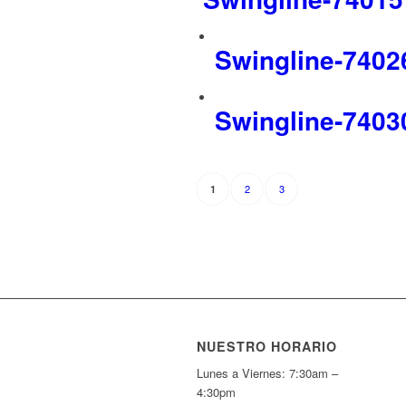
Swingline-7402
Swingline-7403
2
3
1
NUESTRO HORARIO
Lunes a Viernes: 7:30am –
4:30pm