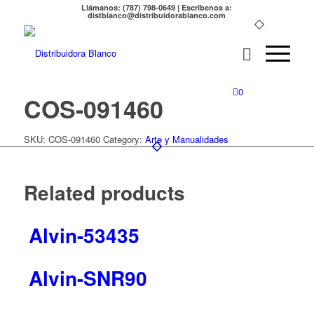
Llámanos: (787) 798-0649 | Escríbenos a:
distblanco@distribuidorablanco.com
0
COS-091460
SKU:
COS-091460
Category:
Arte y Manualidades
Related products
Alvin-53435
Alvin-SNR90