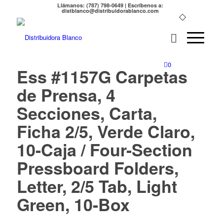
Llámanos: (787) 798-0649 | Escríbenos a:
distblanco@distribuidorablanco.com
0
Ess #1157G Carpetas
de Prensa, 4
Secciones, Carta,
Ficha 2/5, Verde Claro,
10-Caja / Four-Section
Pressboard Folders,
Letter, 2/5 Tab, Light
Green, 10-Box