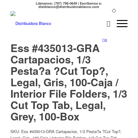
Llámanos: (787) 798-0649 | Escríbenos a:
distblanco@distribuidorablanco.com
0
Ess #435013-GRA
Cartapacios, 1/3
Pesta?a ?Cut Top?,
Legal, Gris, 100-Caja /
Interior File Folders, 1/3
Cut Top Tab, Legal,
Grey, 100-Box
SKU:
Ess #435013-GRA Cartapacios, 1/3 Pesta?a ?Cut Top?,
Legal, Gris, 100-Caja / Interior File Folders, 1/3 Cut Top Tab,