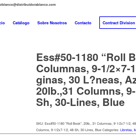
distblanco@distribuidorablanco.com
cio
Catálogo
Sobre Nosotros
Contacto
Contract Division
Ess#50-1180 “Roll Bo
Columnas, 9-1/2×7-1
ginas, 30 L?neas, Az
20lb.,31 Columns, 9-
Sh, 30-Lines, Blue
SKU:
Ess#50-1180 "Roll Book", 20lb., 31 Columnas, 9-1/2x7-1/2, 48-
Columns, 9-1/2x7-1/2, 48-Sh, 30-Lines, Blue
Categories:
Libretas
,
M