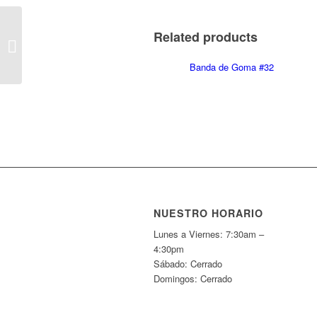
Ess #41 Tarjetas ?ndice
Related products
Rayadas, 4?x 6?,
Blancas, Paq-100 /
Banda de Goma #32
Ruled Index Cards,...
NUESTRO HORARIO
Lunes a Viernes: 7:30am –
4:30pm
Sábado: Cerrado
Domingos: Cerrado