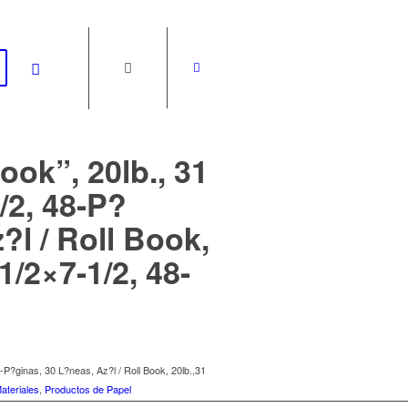
ok”, 20lb., 31
/2, 48-P?
?l / Roll Book,
1/2×7-1/2, 48-
P?ginas, 30 L?neas, Az?l / Roll Book, 20lb.,31
ateriales
,
Productos de Papel