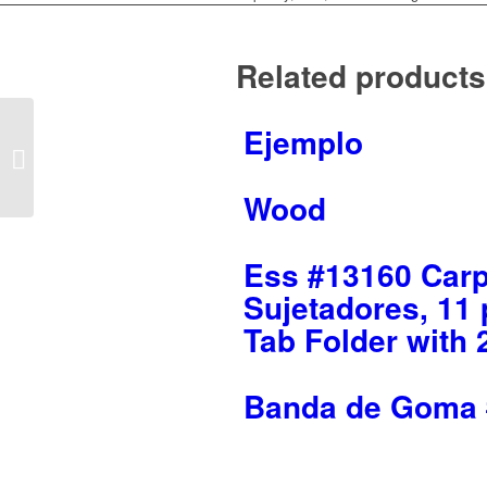
Related products
Ess #51706 Carpeta de
Ejemplo
Cart?n Laminado de
Alto Brillo, Capacidad
de 100 Hojas,...
Wood
Ess #13160 Carp
Sujetadores, 11 
Tab Folder with 2
Banda de Goma 