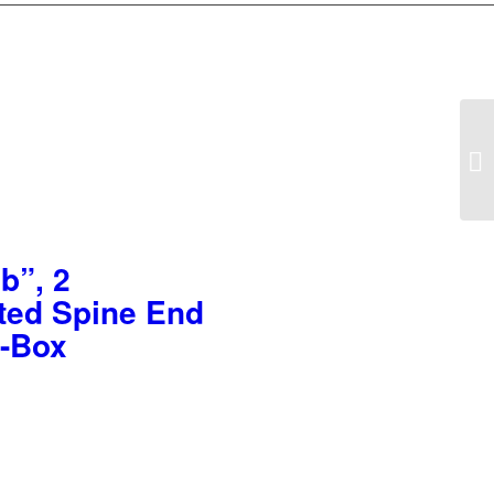
b”, 2
ated Spine End
0-Box