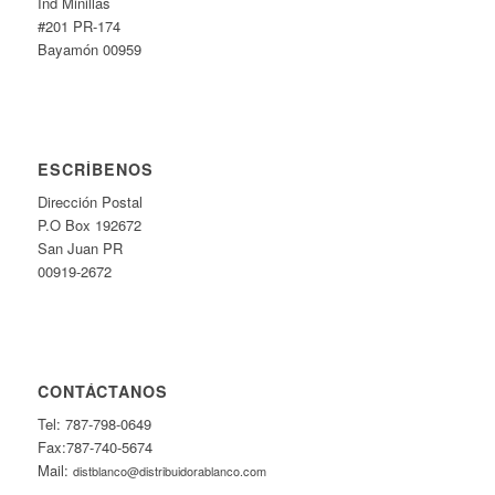
Ind Minillas
#201 PR-174
Bayamón 00959
ESCRÍBENOS
Dirección Postal
P.O Box 192672
San Juan PR
00919-2672
CONTÁCTANOS
Tel: 787-798-0649
Fax:787-740-5674
Mail:
distblanco@distribuidorablanco.com