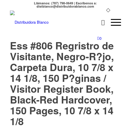
Llámanos: (787) 798-0649 | Escríbenos a:
distblanco@distribuidorablanco.com
0
Ess #806 Regristro de
Visitante, Negro-R?jo,
Carpeta Dura, 10 7/8 x
14 1/8, 150 P?ginas /
Visitor Register Book,
Black-Red Hardcover,
150 Pages, 10 7/8 x 14
1/8