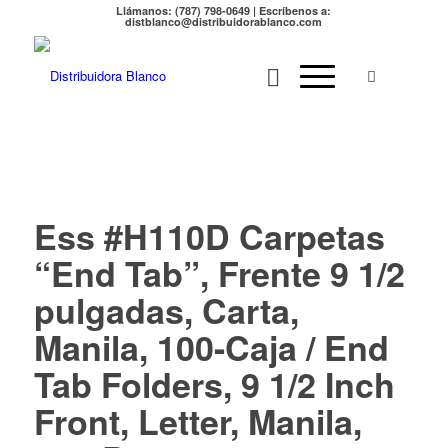
Llámanos: (787) 798-0649 | Escríbenos a:
distblanco@distribuidorablanco.com
Ess #H110D Carpetas
“End Tab”, Frente 9 1/2
pulgadas, Carta,
Manila, 100-Caja / End
Tab Folders, 9 1/2 Inch
Front, Letter, Manila,