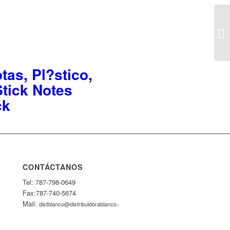
tas, Pl?stico,
Stick Notes
ck
CONTÁCTANOS
Tel: 787-798-0649
Fax:787-740-5674
Mail:
distblanco@distribuidorablanco.com