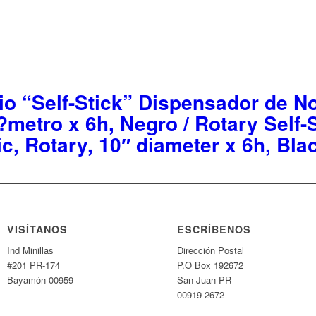
o “Self-Stick” Dispensador de No
i?metro x 6h, Negro / Rotary Self-
ic, Rotary, 10″ diameter x 6h, Bla
VISÍTANOS
ESCRÍBENOS
Ind Minillas
Dirección Postal
#201 PR-174
P.O Box 192672
Bayamón 00959
San Juan PR
00919-2672