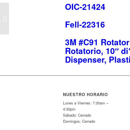
OIC-21424
Fell-72112
Fell-22316
3M #C91 Rotatori
Rotatorio, 10″ d
Dispenser, Plast
NUESTRO HORARIO
Lunes a Viernes: 7:30am –
4:30pm
Sábado: Cerrado
Domingos: Cerrado