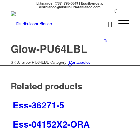
Llámanos: (787) 798-0649 | Escríbenos a:
distblanco@distribuidorablanco.com
0
Glow-PU64LBL
SKU:
Glow-PU64LBL
Category:
Cartapacios
Related products
Ess-36271-5
Ess-04152X2-ORA