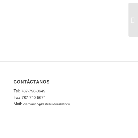
CONTÁCTANOS
Tel: 787-798-0649
Fax:787-740-5674
Mail:
distblanco@distribuidorablanco.com