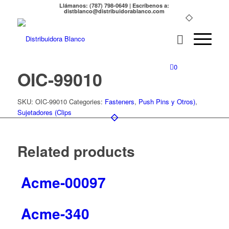
Llámanos: (787) 798-0649 | Escríbenos a:
distblanco@distribuidorablanco.com
0
OIC-99010
SKU:
OIC-99010
Categories:
Fasteners
,
Push Pins y Otros)
,
Sujetadores (Clips
Related products
Acme-00097
Acme-340