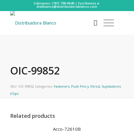
Llámanos: (787) 798-0649 | Escríbenos a:
distblanco@distribuidorablanco.com
OIC-99852
SKU:
OIC-99852
Categories:
Fasteners
,
Push Pins y Otros)
,
Sujetadores
(Clips
Related products
Acco-72610B