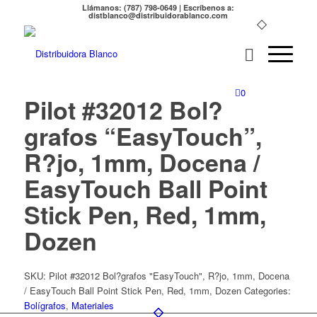
Llámanos: (787) 798-0649 | Escríbenos a:
distblanco@distribuidorablanco.com
0
Pilot #32012 Bol?
grafos “EasyTouch”,
R?jo, 1mm, Docena /
EasyTouch Ball Point
Stick Pen, Red, 1mm,
Dozen
SKU:
Pilot #32012 Bol?grafos "EasyTouch", R?jo, 1mm, Docena
/ EasyTouch Ball Point Stick Pen, Red, 1mm, Dozen
Categories:
Bolígrafos
,
Materiales