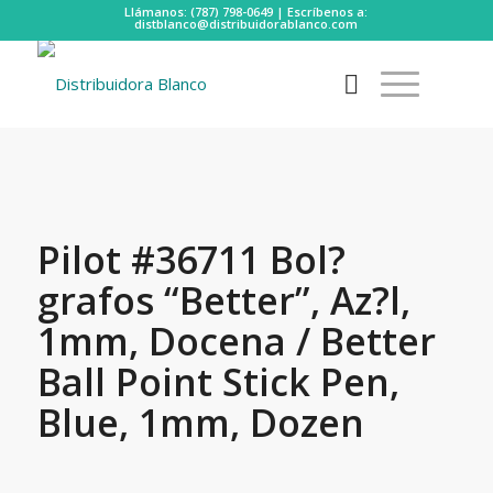
Llámanos: (787) 798-0649 | Escríbenos a:
distblanco@distribuidorablanco.com
Pilot #36711 Bol?
grafos “Better”, Az?l,
1mm, Docena / Better
Ball Point Stick Pen,
Blue, 1mm, Dozen