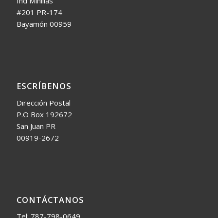
Ind Minillas
#201 PR-174
Bayamón 00959
ESCRÍBENOS
Dirección Postal
P.O Box 192672
San Juan PR
00919-2672
CONTÁCTANOS
Tel: 787-798-0649