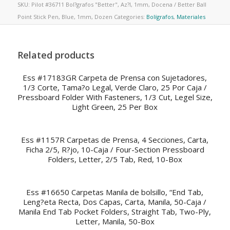
SKU:
Pilot #36711 Bol?grafos "Better", Az?l, 1mm, Docena / Better Ball
Point Stick Pen, Blue, 1mm, Dozen
Categories:
Bolígrafos
,
Materiales
Related products
Ess #17183GR Carpeta de Prensa con Sujetadores,
1/3 Corte, Tama?o Legal, Verde Claro, 25 Por Caja /
Pressboard Folder With Fasteners, 1/3 Cut, Legel Size,
Light Green, 25 Per Box
Ess #1157R Carpetas de Prensa, 4 Secciones, Carta,
Ficha 2/5, R?jo, 10-Caja / Four-Section Pressboard
Folders, Letter, 2/5 Tab, Red, 10-Box
Ess #16650 Carpetas Manila de bolsillo, “End Tab,
Leng?eta Recta, Dos Capas, Carta, Manila, 50-Caja /
Manila End Tab Pocket Folders, Straight Tab, Two-Ply,
Letter, Manila, 50-Box