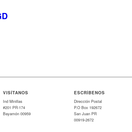
GD
VISÍTANOS
ESCRÍBENOS
Ind Minillas
Dirección Postal
#201 PR-174
P.O Box 192672
Bayamón 00959
San Juan PR
00919-2672