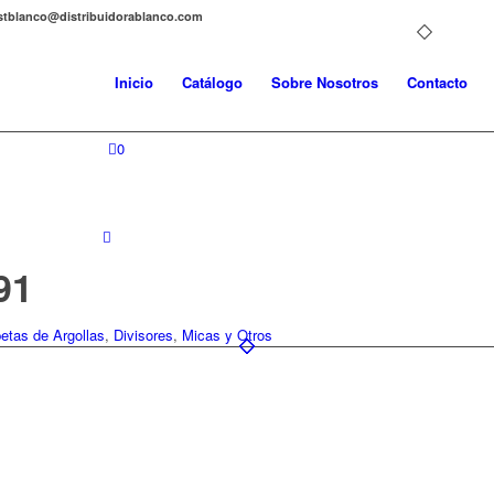
distblanco@distribuidorablanco.com
Inicio
Catálogo
Sobre Nosotros
Contacto
0
91
etas de Argollas
,
Divisores
,
Micas y Otros