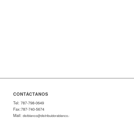
CONTÁCTANOS
Tel: 787-798-0649
Fax:787-740-5674
Mail:
distblanco@distribuidorablanco.com