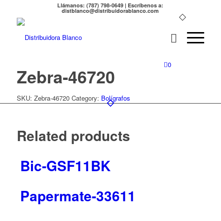
Llámanos: (787) 798-0649 | Escríbenos a:
distblanco@distribuidorablanco.com
0
Zebra-46720
SKU:
Zebra-46720
Category:
Bolígrafos
Related products
Bic-GSF11BK
Papermate-33611