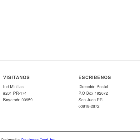
VISÍTANOS
ESCRÍBENOS
Ind Minillas
Dirección Postal
#201 PR-174
P.O Box 192672
Bayamón 00959
San Juan PR
00919-2672
nd Designed by
Developers Court, Inc.