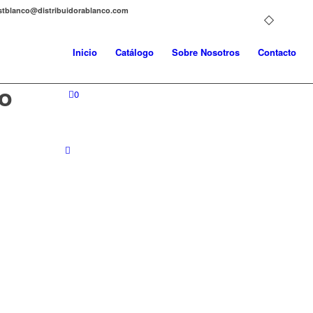
distblanco@distribuidorablanco.com
Inicio
Catálogo
Sobre Nosotros
Contacto
co
0