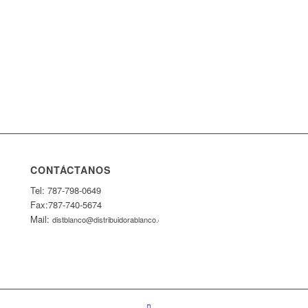
CONTÁCTANOS
Tel: 787-798-0649
Fax:787-740-5674
Mail:
distblanco@distribuidorablanco.com