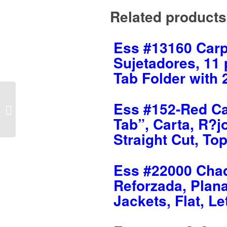
Related products
Ess #13160 Carp
Sujetadores, 11 
Tab Folder with 2
3M #1428 Tijeras
Ess #152-Red Ca
Multiusos, Puntiaguda,
8 ” Longitud, 3 3/8″
Tab”, Carta, R?jo
Corte,...
Straight Cut, To
Ess #22000 Chaq
Reforzada, Plana
Jackets, Flat, Le