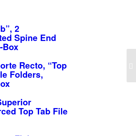
b”, 2
ated Spine End
0-Box
orte Recto, “Top
le Folders,
Box
Superior
rced Top Tab File