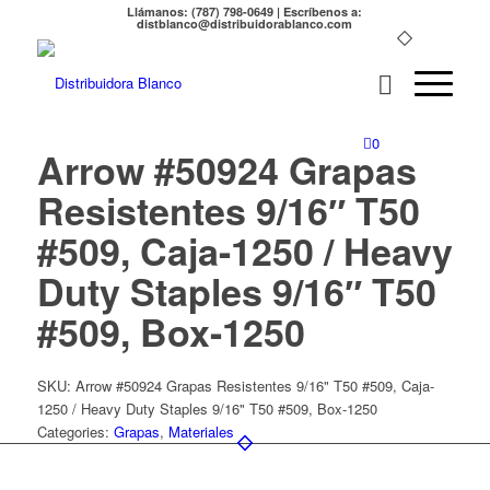
Llámanos: (787) 798-0649 | Escríbenos a:
distblanco@distribuidorablanco.com
0
Arrow #50924 Grapas
Resistentes 9/16″ T50
#509, Caja-1250 / Heavy
Duty Staples 9/16″ T50
#509, Box-1250
SKU:
Arrow #50924 Grapas Resistentes 9/16" T50 #509, Caja-
1250 / Heavy Duty Staples 9/16" T50 #509, Box-1250
Categories:
Grapas
,
Materiales