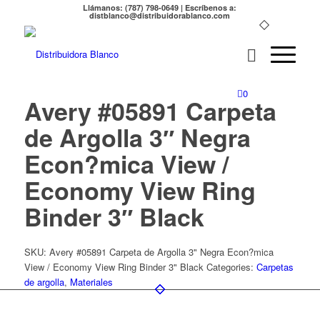
Llámanos: (787) 798-0649 | Escríbenos a:
distblanco@distribuidorablanco.com
0
Avery #05891 Carpeta
de Argolla 3″ Negra
Econ?mica View /
Economy View Ring
Binder 3″ Black
SKU:
Avery #05891 Carpeta de Argolla 3" Negra Econ?mica
View / Economy View Ring Binder 3" Black
Categories:
Carpetas
de argolla
,
Materiales