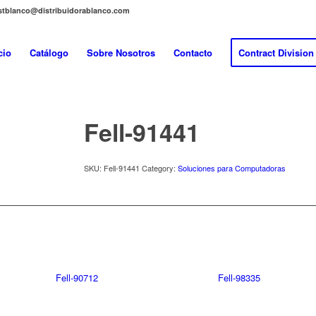
distblanco@distribuidorablanco.com
cio
Catálogo
Sobre Nosotros
Contacto
Contract Division
Fell-91441
SKU:
Fell-91441
Category:
Soluciones para Computadoras
Fell-90712
Fell-98335