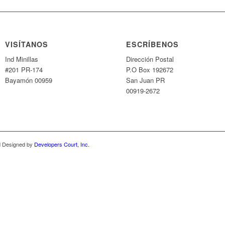
VISÍTANOS
ESCRÍBENOS
Ind Minillas
Dirección Postal
#201 PR-174
P.O Box 192672
Bayamón 00959
San Juan PR
00919-2672
nd Designed by
Developers Court, Inc.