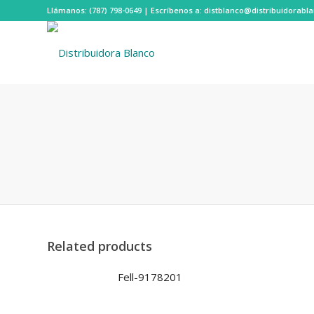
Llámanos: (787) 798-0649 | Escríbenos a: distblanco@distribuidorab
Related products
Fell-9178201