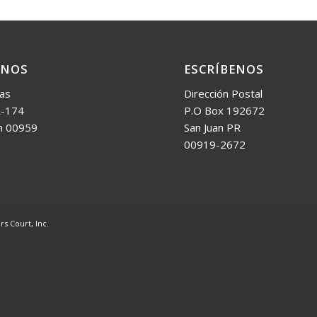
ANOS
ESCRÍBENOS
las
Dirección Postal
-174
P.O Box 192672
n 00959
San Juan PR
00919-2672
s Court, Inc.