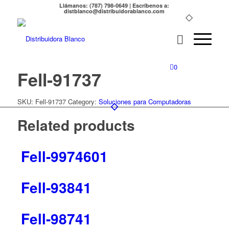
Llámanos: (787) 798-0649 | Escríbenos a:
distblanco@distribuidorablanco.com
0
Fell-91737
SKU:
Fell-91737
Category:
Soluciones para Computadoras
Related products
Fell-9974601
Fell-93841
Fell-98741