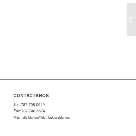
CONTÁCTANOS
Tel: 787-798-0649
Fax:787-740-5674
Mail:
distblanco@distribuidorablanco.com