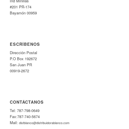
Ind Minillas
#201 PR-174
Bayamón 00959
ESCRÍBENOS
Dirección Postal
P.O Box 192672
San Juan PR
00919-2672
CONTÁCTANOS
Tel: 787-798-0649
Fax:787-740-5674
Mail:
distblanco@distribuidorablanco.com