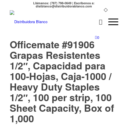
Llámanos: (787) 798-0649 | Escríbenos a:
distblanco@distribuidorablanco.com
0
Officemate #91906
Grapas Resistentes
1/2″, Capacidad para
100-Hojas, Caja-1000 /
Heavy Duty Staples
1/2″, 100 per strip, 100
Sheet Capacity, Box of
1,000