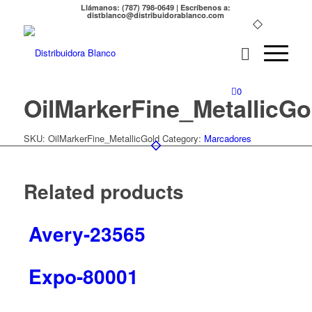
Llámanos: (787) 798-0649 | Escríbenos a:
distblanco@distribuidorablanco.com
0
OilMarkerFine_MetallicGo
SKU:
OilMarkerFine_MetallicGold
Category:
Marcadores
Related products
Avery-23565
Expo-80001