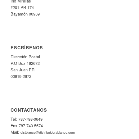
Ind Minillas
#201 PR-174
Bayamón 00959
ESCRÍBENOS
Dirección Postal
P.O Box 192672
San Juan PR
00919-2672
CONTÁCTANOS
Tel: 787-798-0649
Fax:787-740-5674
Mail:
distblanco@distribuidorablanco.com